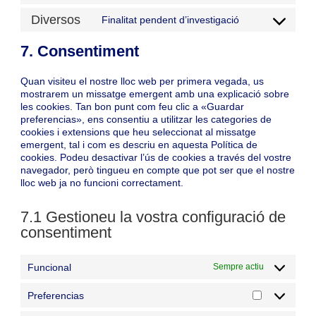
google-
to
Diversos
Finalitat pendent d’investigació
fonts
service
Consent
google-
to
7. Consentiment
maps
service
diversos
Quan visiteu el nostre lloc web per primera vegada, us
mostrarem un missatge emergent amb una explicació sobre
les cookies. Tan bon punt com feu clic a «Guardar
preferencias», ens consentiu a utilitzar les categories de
cookies i extensions que heu seleccionat al missatge
emergent, tal i com es descriu en aquesta Política de
cookies. Podeu desactivar l’ús de cookies a través del vostre
navegador, però tingueu en compte que pot ser que el nostre
lloc web ja no funcioni correctament.
7.1 Gestioneu la vostra configuració de
consentiment
Funcional
Sempre actiu
Preferencias
Preferencia