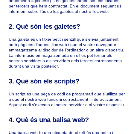
denominen «galetes»). Les galetes també són col·locades
per tercers que hem contractat. En el document següent us
informem sobre l’ús de les galetes al nostre lloc web.
2. Què són les galetes?
Una galeta és un fitxer petit i senzill que s’envia juntament
amb pàgines d’aquest lloc web i que el vostre navegador
emmagatzema al disc dur de l’ordinador o un altre dispositiu.
La informació emmagatzemada en ell es pot tornar als
nostres servidors o als servidors dels tercers corresponents
durant una visita posterior.
3. Què són els scripts?
Un script és una peça de codi de programari que s’utilitza per
a que el nostre web funcioni correctament i interactivament.
Aquest codi s’executa al nostre servidor o al vostre dispositiu.
4. Què és una balisa web?
Una balisa web (o una etiqueta de píxel) és una petita i