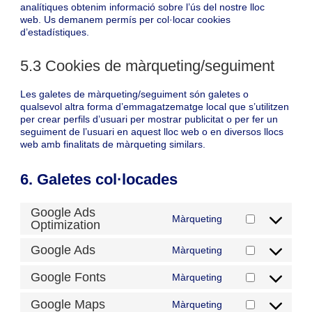
analítiques obtenim informació sobre l’ús del nostre lloc
web. Us demanem permís per col·locar cookies
d’estadístiques.
5.3 Cookies de màrqueting/seguiment
Les galetes de màrqueting/seguiment són galetes o
qualsevol altra forma d’emmagatzematge local que s’utilitzen
per crear perfils d’usuari per mostrar publicitat o per fer un
seguiment de l’usuari en aquest lloc web o en diversos llocs
web amb finalitats de màrqueting similars.
6. Galetes col·locades
Google Ads
Màrqueting
Optimization
Consent
to
Google Ads
service
Màrqueting
Consent
google-
to
ads-
Google Fonts
Màrqueting
service
Consent
optimization
google-
to
Google Maps
Màrqueting
ads
service
Consent