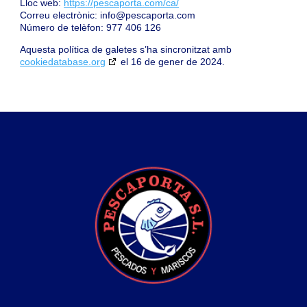
Lloc web:
https://pescaporta.com/ca/
Correu electrònic:
info@
pescaporta.com
Número de telèfon: 977 406 126
Aquesta política de galetes s’ha sincronitzat amb
cookiedatabase.org
el 16 de gener de 2024.