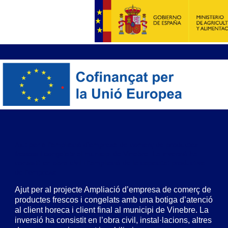
Ajut per a l’ampliació d’empresa de comerç de productes
frescos i congelats al municipi de Vinebre. La inversió ha
consistit en obra civil i l’ampliació de la capacitat productiva
de l’empresa.
Ajut per al projecte Ampliació d’empresa de comerç de
productes frescos i congelats amb una botiga d’atenció
al client horeca i client final al municipi de Vinebre. La
inversió ha consistit en l’obra civil, instal·lacions, altres