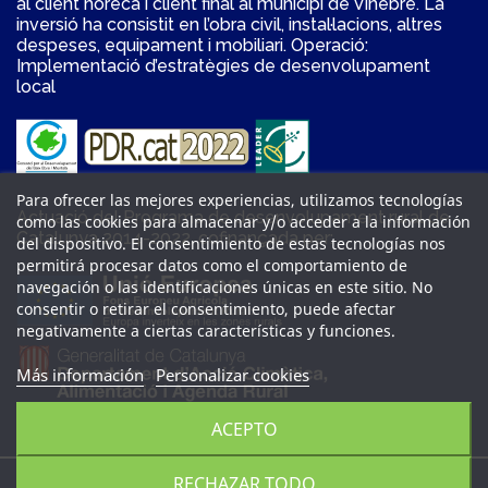
al client horeca i client final al municipi de Vinebre. La
inversió ha consistit en l’obra civil, instal·lacions, altres
despeses, equipament i mobiliari. Operació:
Implementació d’estratègies de desenvolupament
local
Para ofrecer las mejores experiencias, utilizamos tecnologías
Actuació del Programa de desenvolupament rural de
como las cookies para almacenar y/o acceder a la información
Catalunya 2014-2022, cofinançada per:
del dispositivo. El consentimiento de estas tecnologías nos
permitirá procesar datos como el comportamiento de
navegación o las identificaciones únicas en este sitio. No
consentir o retirar el consentimiento, puede afectar
negativamente a ciertas características y funciones.
Más información
Personalizar cookies
ACEPTO
RECHAZAR TODO