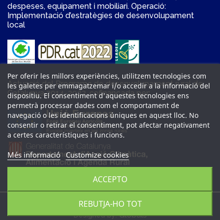
despeses, equipament i mobiliari. Operació:
Implementació d’estratègies de desenvolupament
local
Per oferir les millors experiències, utilitzem tecnologies com
Actuació del Programa de desenvolupament rural de
les galetes per emmagatzemar i/o accedir a la informació del
Catalunya 2014-2022, cofinançada per:
dispositiu. El consentiment d'aquestes tecnologies ens
permetrà processar dades com el comportament de
navegació o les identificacions úniques en aquest lloc. No
consentir o retirar el consentiment, pot afectar negativament
a certes característiques i funcions.
Més informació
Customize cookies
ACCEPTO
REBUTJA-HO TOT
Tots els drets reservats 2026 © Pescaporta Distribucions, SL.
Globals
Designed by: