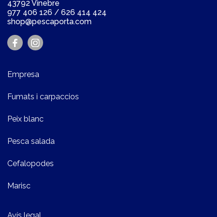
43792 Vinebre
977 406 126
/
626 414 424
shop@pescaporta.com
Empresa
Fumats i carpaccios
Peix blanc
Pesca salada
Cefalopodes
Marisc
Avís legal