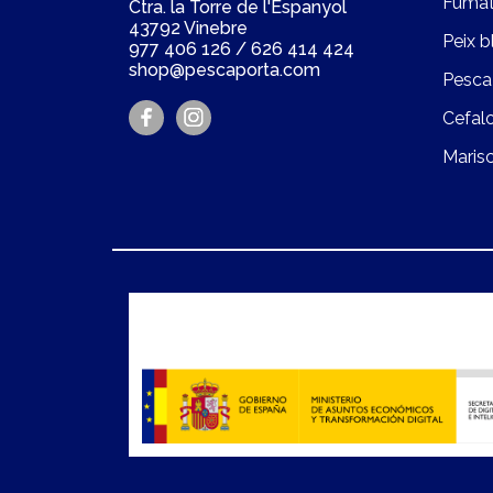
Fumat
Ctra. la Torre de l'Espanyol
43792 Vinebre
Peix b
977 406 126
/
626 414 424
shop@pescaporta.com
Pesca
Cefal
Maris