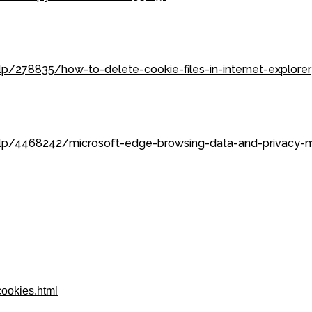
lp/278835/how-to-delete-cookie-files-in-internet-explorer
elp/4468242/microsoft-edge-browsing-data-and-privacy-m
cookies.html