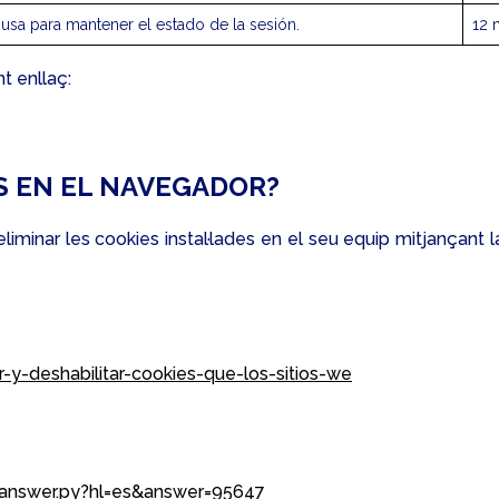
 usa para mantener el estado de la sesión.
12 
t enllaç:
S EN EL NAVEGADOR?
 eliminar les cookies instal·lades en el seu equip mitjançant
r-y-deshabilitar-cookies-que-los-sitios-we
/answer.py?hl=es&answer=95647