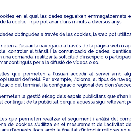
cookies en el qual les dades segueixen emmagatzemats en e
de la cookie, i que pot anar d'uns minuts a diversos anys.
es dades obtingudes a través de les cookies, la web pot utilitza
ten a l'usuari la navegació a través de la pàgina web o aplic
e, controlar el trànsit i la comunicació de dades, identific
n una comanda, realitzar la sol·licitud d'inscripció o particip
r continguts per a la difusió de vídeos o so.
lles que permeten a l'usuari accedir al servei amb alg
pi usuari defineixi. Per exemple, l'idioma, el tipus de nave
zació del terminal i la configuració regional des d'on s'accede
ermeten la gestió eficaç dels espais publicitaris que s'han 
 contingut de la publicitat perquè aquesta sigui rellevant per
les que permeten realitzar el seguiment i anàlisi del com
a de cookies s'utilitza en el mesurament de l'activitat de
aris d'aquests llocs, amb la finalitat d'introduir millores en