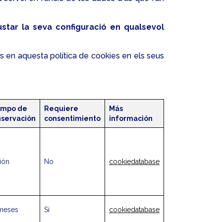
ustar la seva configuració en qualsevol
ats en aquesta política de cookies en els seus
empo de
Requiere
Más
servación
consentimiento
información
ión
No
cookiedatabase
meses
Sí
cookiedatabase