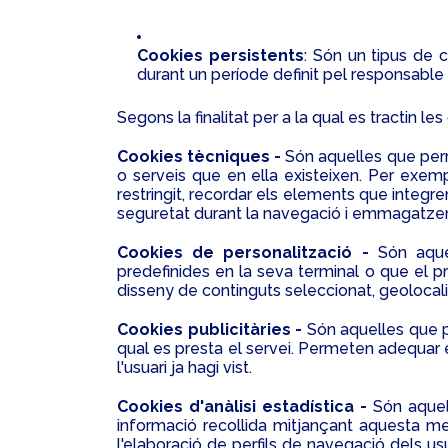
Cookies persistents
: Són un tipus de 
durant un període definit pel responsable 
Segons la finalitat per a la qual es tractin l
Cookies tècniques -
Són aquelles que perme
o serveis que en ella existeixen. Per exempl
restringit, recordar els elements que integre
seguretat durant la navegació i emmagatzema
Cookies de personalització -
Són aque
predefinides en la seva terminal o que el pro
disseny de continguts seleccionat, geolocalit
Cookies publicitàries -
Són aquelles que p
qual es presta el servei. Permeten adequar el
l'usuari ja hagi vist.
Cookies d'anàlisi estadística -
Són aquel
informació recollida mitjançant aquesta men
l'elaboració de perfils de navegació dels usu