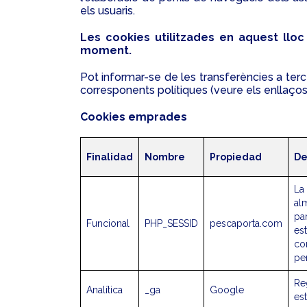
els usuaris.
Les cookies utilitzades en aquest lloc
moment.
Pot informar-se de les transferències a terce
corresponents polítiques (veure els enllaços f
Cookies emprades
Finalidad
Nombre
Propiedad
De
La
alm
pa
Funcional
PHP_SESSID
pescaporta.com
es
co
pe
Reg
Analítica
_ga
Google
est