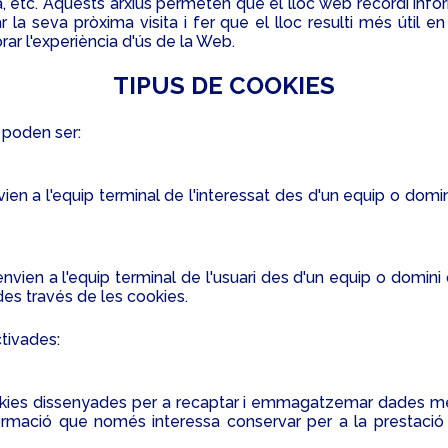
, etc. Aquests arxius permeten que el lloc web recordi infor
r la seva pròxima visita i fer que el lloc resulti més útil 
ar l'experiència d'ús de la Web.
TIPUS DE COOKIES
s poden ser:
ien a l'equip terminal de l'interessat des d'un equip o domin
nvien a l'equip terminal de l'usuari des d'un equip o domini 
des través de les cookies.
tivades:
okies dissenyades per a recaptar i emmagatzemar dades men
ció que només interessa conservar per a la prestació del 