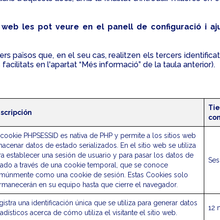
 web les pot veure en el panell de configuració i aj
rs països que, en el seu cas, realitzen els tercers identific
acilitats en l'apartat “Més informació” de la taula anterior).
Ti
scripción
con
 cookie PHPSESSID es nativa de PHP y permite a los sitios web
acenar datos de estado serializados. En el sitio web se utiliza
ra establecer una sesión de usuario y para pasar los datos de
Ses
tado a través de una cookie temporal, que se conoce
múnmente como una cookie de sesión. Estas Cookies solo
rmanecerán en su equipo hasta que cierre el navegador.
istra una identificación única que se utiliza para generar datos
12 
adísticos acerca de cómo utiliza el visitante el sitio web.