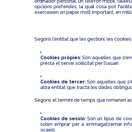
ordinador personal, un telèfon mòbil, tauleta
opcions preferides, la qual cosa pot facilita
exerceixen un paper molt important, en millor
Segons l'entitat que les gestioni, les cookie
Cookies pròpies
: Són aquelles que s'env
presta el servei sol·licitat per l'usuari.
Cookies de tercer
: Són aquelles que s'e
altra entitat que tracta les dades obtingu
Segons el termini de temps que romanen ac
Cookies de sessió
: Són un tipus de co
solen emprar per a emmagatzemar informa
ocasió.