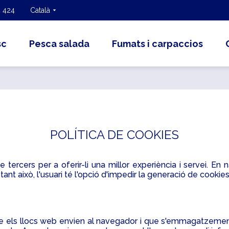
 424
Català
sc
Pesca salada
Fumats i carpaccios
POLÍTICA DE COOKIES
 tercers per a oferir-li una millor experiència i servei. En na
t això, l'usuari té l'opció d'impedir la generació de cookies 
 els llocs web envien al navegador i que s'emmagatzemen en