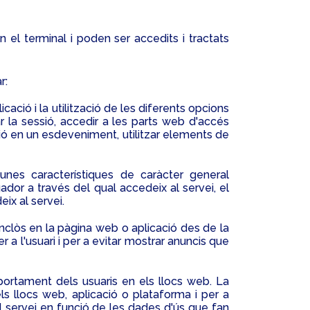
l terminal i poden ser accedits i tractats
r:
ació i la utilització de les diferents opcions
ar la sessió, accedir a les parts web d'accés
ació en un esdeveniment, utilitzar elements de
unes característiques de caràcter general
gador a través del qual accedeix al servei, el
ix al servei.
inclòs en la pàgina web o aplicació des de la
 a l'usuari i per a evitar mostrar anuncis que
portament dels usuaris en els llocs web. La
ls llocs web, aplicació o plataforma i per a
 el servei en funció de les dades d'ús que fan