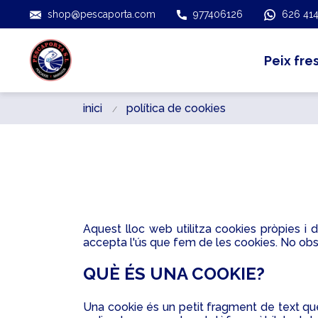
shop@pescaporta.com
977406126
626 414
Peix fre
inici
política de cookies
Aquest lloc web utilitza cookies pròpies i de
accepta l'ús que fem de les cookies. No obstan
QUÈ ÉS UNA COOKIE?
Una cookie és un petit fragment de text que