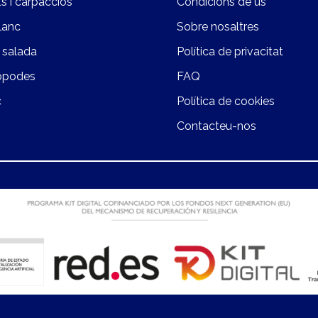
s i carpaccios
Condicions de ús
lanc
Sobre nosaltres
 salada
Política de privacitat
opodes
FAQ
c
Política de cookies
Contacteu-nos