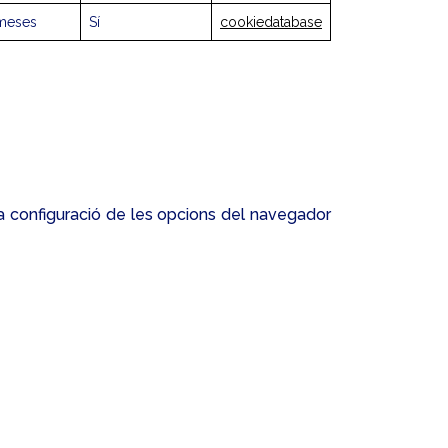
meses
Sí
cookiedatabase
 la configuració de les opcions del navegador