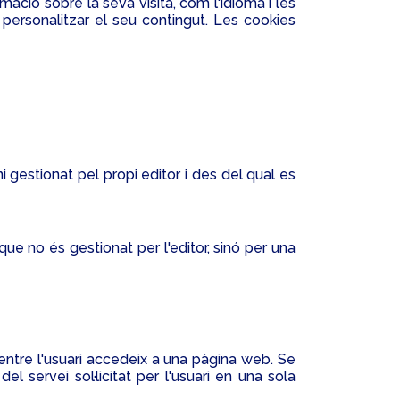
mació sobre la seva visita, com l'idioma i les
en personalitzar el seu contingut. Les cookies
i gestionat pel propi editor i des del qual es
que no és gestionat per l'editor, sinó per una
tre l'usuari accedeix a una pàgina web. Se
servei sol·licitat per l'usuari en una sola