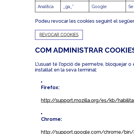
Analítica
_ga_*
Google
Se
Podeu revocar les cookies seguint el següen
REVOCAR COOKIES
COM ADMINISTRAR COOKIE
L'usuari té l'opció de permetre, bloquejar o
instal·lat en la seva terminal:
Firefox:
http://support.mozilla.org/es/kb/habilita
Chrome:
http://support.google.com/chrome/bin