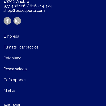
43792 Vinebre
977 406 126
/
626 414 424
shop@pescaporta.com
Empresa
Fumats i carpaccios
Peix blanc
Pesca salada
Cefalopodes
Marisc
Avís legal