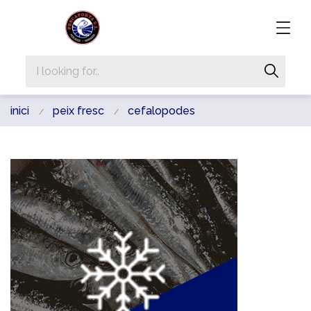
inici
peix fresc
cefalopodes