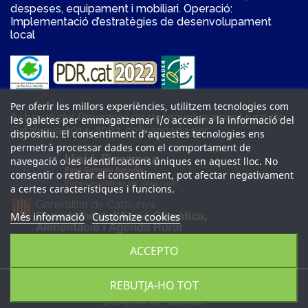
despeses, equipament i mobiliari. Operació:
Implementació d’estratègies de desenvolupament
local
Per oferir les millors experiències, utilitzem tecnologies com
Actuació del Programa de desenvolupament rural de
les galetes per emmagatzemar i/o accedir a la informació del
Catalunya 2014-2022, cofinançada per:
dispositiu. El consentiment d'aquestes tecnologies ens
permetrà processar dades com el comportament de
navegació o les identificacions úniques en aquest lloc. No
consentir o retirar el consentiment, pot afectar negativament
a certes característiques i funcions.
Més informació
Customize cookies
ACCEPTO
REBUTJA-HO TOT
Tots els drets reservats 2026 © Pescaporta Distribucions, SL.
Globals
Designed by: