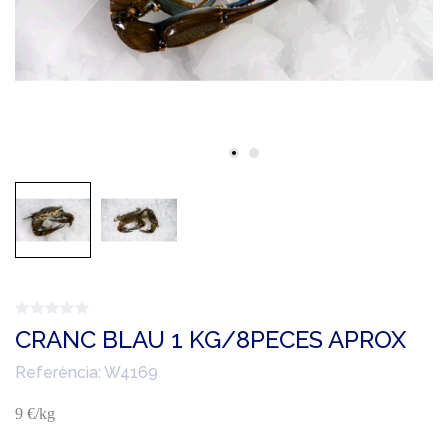
CRANC BLAU 1 KG/8PECES APROX
Referència:
W4169
9 €/kg