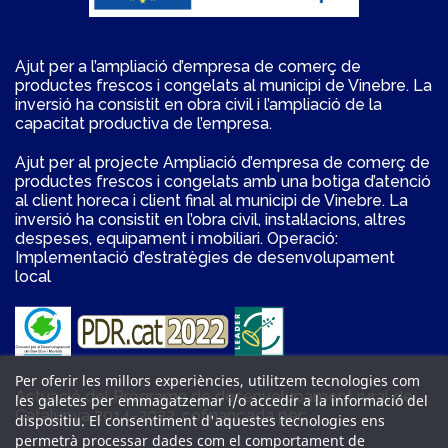
Ajut per a l’ampliació d’empresa de comerç de
productes frescos i congelats al municipi de Vinebre. La
inversió ha consistit en obra civil i l’ampliació de la
capacitat productiva de l’empresa.
Ajut per al projecte Ampliació d’empresa de comerç de
productes frescos i congelats amb una botiga d’atenció
al client horeca i client final al municipi de Vinebre. La
inversió ha consistit en l’obra civil, instal·lacions, altres
despeses, equipament i mobiliari. Operació:
Implementació d’estratègies de desenvolupament
local
Per oferir les millors experiències, utilitzem tecnologies com
Actuació del Programa de desenvolupament rural de
les galetes per emmagatzemar i/o accedir a la informació del
Catalunya 2014-2022, cofinançada per:
dispositiu. El consentiment d'aquestes tecnologies ens
permetrà processar dades com el comportament de