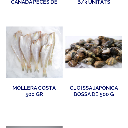
CANADÀ PECES DE
B/3 UNITATS
450/500 GR
MÓLLERA COSTA
CLOÏSSA JAPÒNICA
500 GR
BOSSA DE 500 G