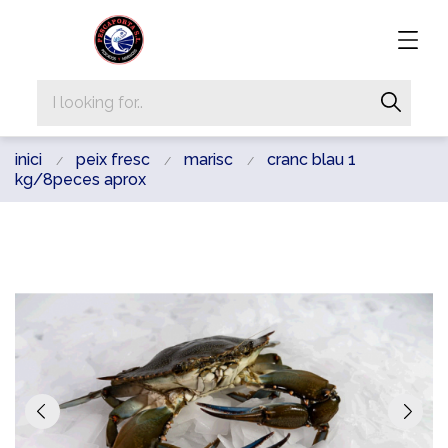
inici
peix fresc
marisc
cranc blau 1
kg/8peces aprox