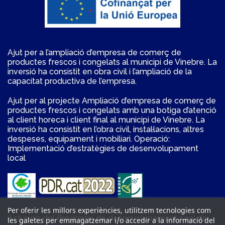
Ajut per a l’ampliació d’empresa de comerç de
productes frescos i congelats al municipi de Vinebre. La
inversió ha consistit en obra civil i l’ampliació de la
capacitat productiva de l’empresa.
Ajut per al projecte Ampliació d’empresa de comerç de
productes frescos i congelats amb una botiga d’atenció
al client horeca i client final al municipi de Vinebre. La
inversió ha consistit en l’obra civil, instal·lacions, altres
despeses, equipament i mobiliari. Operació:
Implementació d’estratègies de desenvolupament
local
Per oferir les millors experiències, utilitzem tecnologies com
Actuació del Programa de desenvolupament rural de
les galetes per emmagatzemar i/o accedir a la informació del