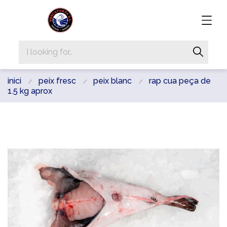
inici
peix fresc
peix blanc
rap cua peça de
1.5 kg aprox