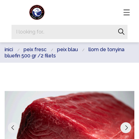
inici
peix fresc
peix blau
llom de tonyina
bluefin 500 gr /2 filets